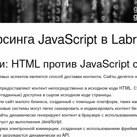
инга JavaScript в Labr
: HTML против JavaScript 
вых аспектов является способ доставки контента. Сайты делятся н
предоставляют контент непосредственно в исходном коде HTML. Ст
етаданные) доступна в сыром исходном коде страницы.
и сайт малого бизнеса, созданный с помощью платформ, таких как
вые системы могут легко сканировать и индексировать контент бе
йты динамически генерируют контент в браузере с использованием 
уст до выполнения JavaScript.
а электронной коммерции, созданная с использованием фреймворк
я загружаются динамически из API.