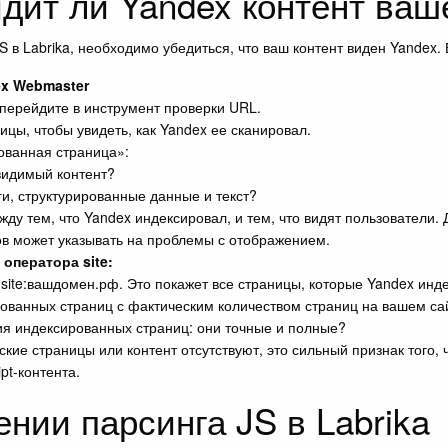
идит ли Yandex контент ваш
S в Labrika, необходимо убедиться, что ваш контент виден Yandex.
ex Webmaster
перейдите в инструмент проверки URL.
ицы, чтобы увидеть, как Yandex ее сканировал.
ованная страница»:
видимый контент?
ги, структурированные данные и текст?
ду тем, что Yandex индексировал, и тем, что видят пользователи.
тов может указывать на проблемы с отображением.
оператора site:
 site:вашдомен.рф. Это покажет все страницы, которые Yandex инде
ованных страниц с фактическим количеством страниц на вашем са
ия индексированных страниц: они точные и полные?
кие страницы или контент отсутствуют, это сильный признак того, 
pt-контента.
нии парсинга JS в Labrika