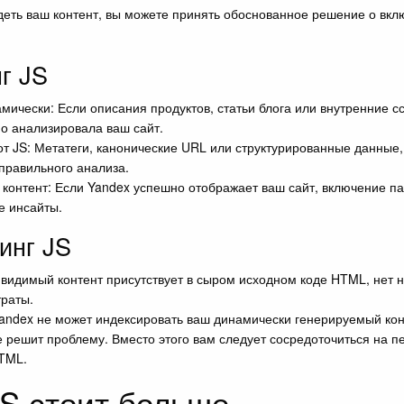
идеть ваш контент, вы можете принять обоснованное решение о вклю
г JS
мически: Если описания продуктов, статьи блога или внутренние с
но анализировала ваш сайт.
т JS: Метатеги, канонические URL или структурированные данные,
 правильного анализа.
контент: Если Yandex успешно отображает ваш сайт, включение пар
е инсайты.
инг JS
 видимый контент присутствует в сыром исходном коде HTML, нет не
траты.
 Yandex не может индексировать ваш динамически генерируемый ко
е решит проблему. Вместо этого вам следует сосредоточиться на п
HTML.
JS стоит больше