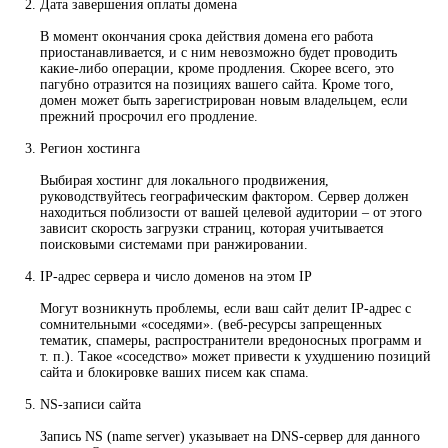
Дата завершения оплаты домена
В момент окончания срока действия домена его работа
приостанавливается, и с ним невозможно будет проводить
какие-либо операции, кроме продления. Скорее всего, это
пагубно отразится на позициях вашего сайта. Кроме того,
домен может быть зарегистрирован новым владельцем, если
прежний просрочил его продление.
Регион хостинга
Выбирая хостинг для локального продвижения,
руководствуйтесь географическим фактором. Сервер должен
находиться поблизости от вашей целевой аудитории – от этого
зависит скорость загрузки страниц, которая учитывается
поисковыми системами при ранжировании.
IP-адрес сервера и число доменов на этом IP
Могут возникнуть проблемы, если ваш сайт делит IP-адрес с
сомнительными «соседями». (веб-ресурсы запрещенных
тематик, спамеры, распространители вредоносных программ и
т. п.). Такое «соседство» может привести к ухудшению позиций
сайта и блокировке ваших писем как спама.
NS-записи сайта
Запись NS (name server) указывает на DNS-сервер для данного