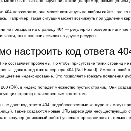
4 может быть вызвано вирусной атакой (например, размещением д
 404 невозможно, она может возникнуть на любом сайте - где-то 
ась. Например, такая ситуация может возникнуть при удалении кар
ели не попадали на страницу 404 — регулярно проверять наличие 
инковки, так и внешних ссылок на другие ресурсы.
о настроить код ответа 40
4 не составляет проблемы. Но чтобы присутствие таких страниц н
оены - давать код ответа сервера 404 (Not Found). Именно такой о
ращает ее индексирование. Это позволяет избежать появления дуб
 200 (OK), в индекс попадет множество пустых страниц. Они создад
твующих страниц с качественным контентом.
 не дают код ответа 404, недобросовестные конкуренты могут про
раницы). Также создаются новые URL-адреса для несуществующих с
льтате краулер (поисковый робот) успевает просканировать только