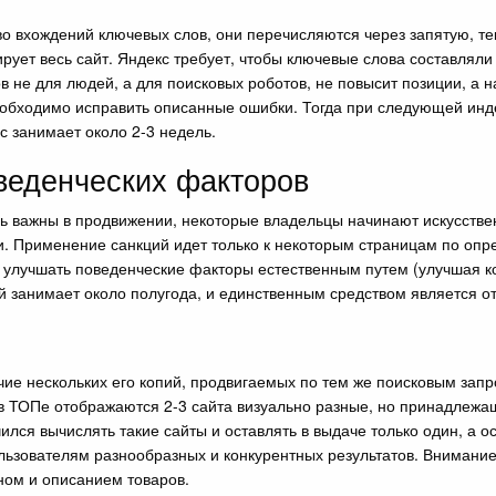
о вхождений ключевых слов, они перечисляются через запятую, те
рует весь сайт. Яндекс требует, чтобы ключевые слова составляли 
в не для людей, а для поисковых роботов, не повысит позиции, а н
еобходимо исправить описанные ошибки. Тогда при следующей инде
с занимает около 2-3 недель.
оведенческих факторов
ь важны в продвижении, некоторые владельцы начинают искусствен
ми. Применение санкций идет только к некоторым страницам по оп
о улучшать поведенческие факторы естественным путем (улучшая 
й занимает около полугода, и единственным средством является отк
чие нескольких его копий, продвигаемых по тем же поисковым зап
, в ТОПе отображаются 2-3 сайта визуально разные, но принадле
ился вычислять такие сайты и оставлять в выдаче только один, а о
ьзователям разнообразных и конкурентных результатов. Внимани
ном и описанием товаров.