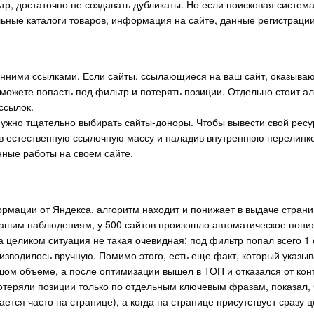
р, достаточно не создавать дубликаты. Но если поисковая систем
ные каталоги товаров, информация на сайте, данные регистрации
енними ссылками. Если сайты, ссылающиеся на ваш сайт, оказыва
 можете попасть под фильтр и потерять позиции. Отдельно стоит а
ссылок.
 нужно тщательно выбирать сайты-доноры. Чтобы вывести свой ресу
в естественную ссылочную массу и наладив внутреннюю перелинков
нные работы на своем сайте.
рмации от Яндекса, алгоритм находит и понижает в выдаче страни
о нашим наблюдениям, у 500 сайтов произошло автоматическое по
а целиком ситуация не такая очевидная: под фильтр попал всего 1
изводилось вручную. Помимо этого, есть еще факт, который указыв
шом объеме, а после оптимизации вышел в ТОП и отказался от кон
отеряли позиции только по отдельным ключевым фразам, показал, 
чается часто на странице), а когда на странице присутствует сразу