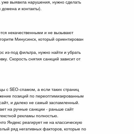
а уже выявила нарушения, нужно сделать
 домена и контакты).
ются некачественными и не вызывают
лгоритм Минусинск, который ориентирован
рс из-под фильтра, нужно найти и убрать
ку. Скорость снятия санкций зависит от
цы с SEO-спамом, а если таких страниц
нижение позиций по переоптимизированным
 сайт, и далеко не самый заспамленный.
ает на ручные санкции - раньше сайт
текстной рекламы полностью.
что Яндекс реагирует не на классическую
 целый ряд негативных факторов, которые по