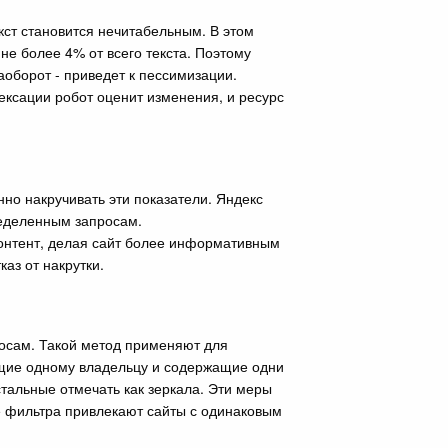
кст становится нечитабельным. В этом
не более 4% от всего текста. Поэтому
аоборот - приведет к пессимизации.
ксации робот оценит изменения, и ресурс
но накручивать эти показатели. Яндекс
ределенным запросам.
контент, делая сайт более информативным
аз от накрутки.
росам. Такой метод применяют для
жащие одному владельцу и содержащие одни
стальные отмечать как зеркала. Эти меры
е фильтра привлекают сайты с одинаковым