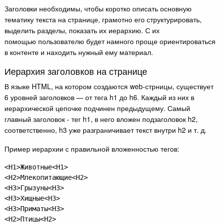
Заголовки необходимы, чтобы коротко описать основную
тематику текста на странице, грамотно его структурировать,
выделить разделы, показать их иерархию. С их
помощью пользователю будет намного проще ориентироваться
в контенте и находить нужный ему материал.
Иерархия заголовков на странице
В языке HTML, на котором создаются web-стрницы, существует
6 уровней заголовков — от тега h1 до h6. Каждый из них в
иерархической цепочке подчинен предыдущему. Самый
главный заголовок - тег h1, в него вложен подзаголовок h2,
соответственно, h3 уже разграничивает текст внутри h2 и т. д.
Пример иерархии с правильной вложенностью тегов:
<H1>Животные<H1>

<H2>Млекопитающие<H2>

<H3>Грызуны<H3>

<H3>Хищные<H3>

<H3>Приматы<H3>

<H2>Птицы<H2>
