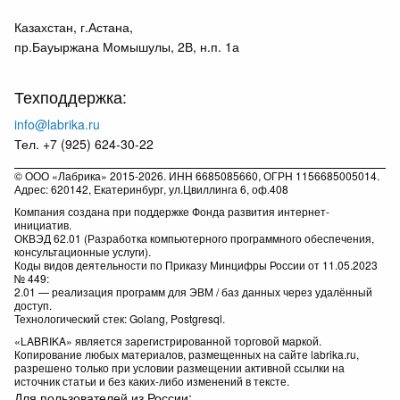
Казахстан, г.Астана,
пр.Бауыржана Момышулы, 2В, н.п. 1а
Техподдержка:
info@labrika.ru
Тел. +7 (925) 624-30-22
© ООО «Лабрика» 2015-2026. ИНН 6685085660, ОГРН 1156685005014.
Адрес: 620142, Екатеринбург, ул.Цвиллинга 6, оф.408
Компания создана при поддержке Фонда развития интернет-
инициатив.
ОКВЭД 62.01 (Разработка компьютерного программного обеспечения,
консультационные услуги).
Коды видов деятельности по Приказу Минцифры России от 11.05.2023
№ 449:
2.01 — реализация программ для ЭВМ / баз данных через удалённый
доступ.
Технологический стек: Golang, Postgresql.
«LABRIKA» является зарегистрированной торговой маркой.
Копирование любых материалов, размещенных на сайте labrika.ru,
разрешено только при условии размещении активной ссылки на
источник статьи и без каких-либо изменений в тексте.
Для пользователей из России: