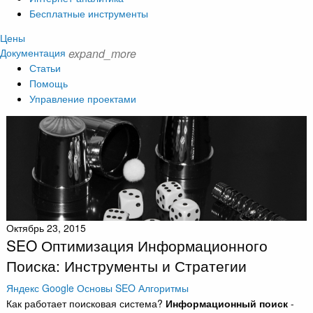
Бесплатные инструменты
Цены
Документация
expand_more
Статьи
Помощь
Управление проектами
Октябрь 23, 2015
SEO Оптимизация Информационного
Поиска: Инструменты и Стратегии
Яндекс
Google
Основы SEO
Алгоритмы
Как работает поисковая система?
Информационный поиск
-