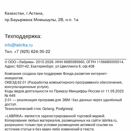
Казахстан, г.Астана,
пр.Бауыржана Момышулы, 2В, н.п. 1а
Техподдержка:
info@labrika.ru
Тел. +7 (925) 624-30-22
© ООО «Лабрика» 2015-2026. ИНН 6685085660, ОГРН 1156685005014.
Адрес: 620142, Екатеринбург, ул.Цвиллинга 6, оф.408
Компания создана при поддержке Фонда развития интернет-
инициатив.
ОКВЭД 62.01 (Разработка компьютерного программного обеспечения,
консультационные услуги).
Коды видов деятельности по Приказу Минцифры России от 11.05.2023
№ 449:
2.01 — реализация программ для ЭВМ / баз данных через удалённый
доступ.
Технологический стек: Golang, Postgresql.
«LABRIKA» является зарегистрированной торговой маркой.
Копирование любых материалов, размещенных на сайте labrika.ru,
разрешено только при условии размещении активной ссылки на
источник статьи и без каких-либо изменений в тексте.