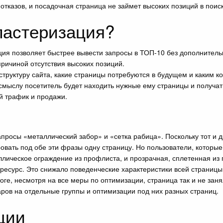
 отказов, и посадочная страница не займет высоких позиций в поис
ластеризация?
ия позволяет быстрее вывести запросы в ТОП-10 без дополнитель
причиной отсутствия высоких позиций.
структуру сайта, какие страницы потребуются в будущем и каким к
смыслу посетитель будет находить нужные ему страницы и получать 
ой трафик и продажи.
просы «металлический забор» и «сетка рабица». Поскольку тот и д
вать под обе эти фразы одну страницу. Но пользователи, которые
ллическое ограждение из профлиста, и прозрачная, сплетенная из 
 ресурс. Это снижало поведенческие характеристики всей страницы,
оге, несмотря на все меры по оптимизации, страница так и не зан
аров на отдельные группы и оптимизации под них разных страниц.
ции