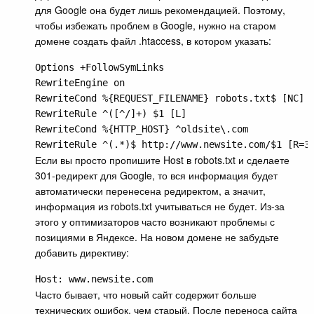
для Google она будет лишь рекомендацией. Поэтому,
чтобы избежать проблем в Google, нужно на старом
домене создать файл .htaccess, в котором указать:
Options +FollowSymLinks

RewriteEngine on

RewriteCond %{REQUEST_FILENAME} robots.txt$ [NC]

RewriteRule ^([^/]+) $1 [L]

RewriteCond %{HTTP_HOST} ^oldsite\.com

RewriteRule ^(.*)$ http://www.newsite.com/$1 [R=3
Если вы просто пропишите Host в robots.txt и сделаете
301-редирект для Google, то вся информация будет
автоматически перенесена редиректом, а значит,
информация из robots.txt учитываться не будет. Из-за
этого у оптимизаторов часто возникают проблемы с
позициями в Яндексе. На новом домене не забудьте
добавить директиву:
Host: www.newsite.com
Часто бывает, что новый сайт содержит больше
технических ошибок, чем старый. После переноса сайта