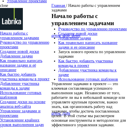
Управление проектами
close
Главная
/
Начало работы с управлением
задачами
Начало работы с
управлением задачами
Руководство по управлению проектами
Начало работы с
Создание новой доски
arrow_drop_down
управлением задачами
Добавление задачи
Руководство по управлению
Как правильно написать название
проектами
задачи и ее описание
Создание новой доски
Запуск нового проекта по управлению
Добавление задачи
задачами
Как правильно написать
Как быстро добавить участника
название задачи и её
команды в проект
описание
Добавление участника команды к
Как быстро добавить
задаче
участника команды в проект
Использование готовых шаблонов
Добавление участника
Управление задачами в проекте — это
команды к задаче
ключевая составляющая успешного
Использование готовых
выполнения задач. Независимо от того,
шаблонов
работаете ли вы в небольшой команде или
Создание доски на основе
управляете крупным проектом, важно
анализа веб-сайта
знать, как организовать работу над
Управление задачами и
задачами, чтобы достичь поставленных
arrow_right
проектами
целей. В этой статье мы рассмотрим
Установление крайних
основные инструменты и методологии для
сроков выполнения задач
эффективного управления задачами.