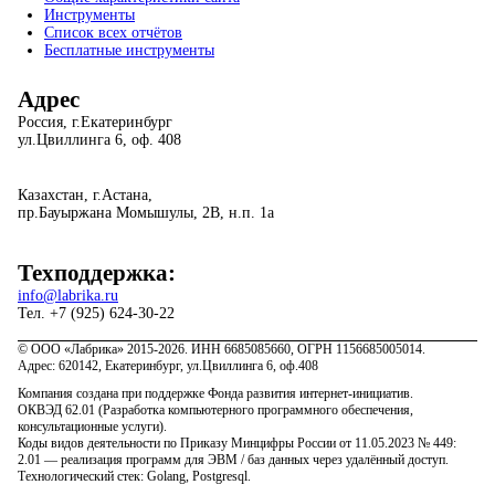
Инструменты
Список всех отчётов
Бесплатные инструменты
Адрес
Россия, г.Екатеринбург
ул.Цвиллинга 6, оф. 408
Казахстан, г.Астана,
пр.Бауыржана Момышулы, 2В, н.п. 1а
Техподдержка:
info@labrika.ru
Тел. +7 (925) 624-30-22
© ООО «Лабрика» 2015-2026. ИНН 6685085660, ОГРН 1156685005014.
Адрес: 620142, Екатеринбург, ул.Цвиллинга 6, оф.408
Компания создана при поддержке Фонда развития интернет-инициатив.
ОКВЭД 62.01 (Разработка компьютерного программного обеспечения,
консультационные услуги).
Коды видов деятельности по Приказу Минцифры России от 11.05.2023 № 449:
2.01 — реализация программ для ЭВМ / баз данных через удалённый доступ.
Технологический стек: Golang, Postgresql.