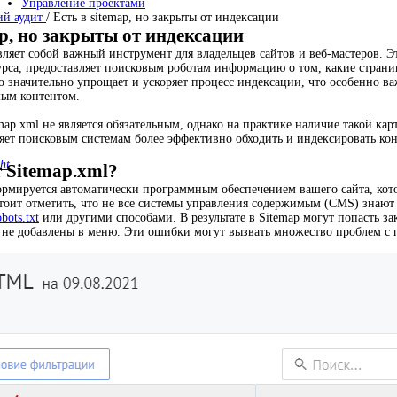
Управление проектами
ий аудит
/
Есть в sitemap, но закрыты от индексации
ap, но закрыты от индексации
вляет собой важный инструмент для владельцев сайтов и веб-мастеров. Э
урса, предоставляет поисковым роботам информацию о том, какие стран
то значительно упрощает и ускоряет процесс индексации, что особенно в
мым контентом.
map.xml не является обязательным, однако на практике наличие такой ка
яет поисковым системам более эффективно обходить и индексировать кон
ht
 Sitemap.xml?
ормируется автоматически программным обеспечением вашего сайта, кот
тоит отметить, что не все системы управления содержимым (CMS) знают
obots.txt
или другими способами. В результате в Sitemap могут попасть за
о не добавлены в меню. Эти ошибки могут вызвать множество проблем с