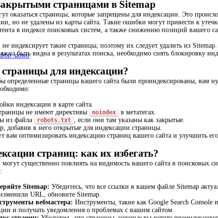
закрытыми страницами в Sitemap
гут оказаться страницы, которые запрещены для индексации. Это происх
ции, но не удалены из карты сайта. Такие ошибки могут привести к ут
ента в индексе поисковых систем, а также снижению позиций вашего сай
, не индексирует такие страницы, поэтому их следует удалить из Sitema
олжна быть видна в результатах поиска, необходимо снять блокировку ин
drop_down
 страницы для индексации?
обы определенные страницы вашего сайта были проиндексированы, вам ну
еобходимо:
ойки индексации в карте сайта.
страницы не имеют директивы
в метатегах.
noindex
цы из файла
, если они там указаны как закрытые.
robots.txt
p, добавив в него открытые для индексации страницы.
ут вам оптимизировать индексацию страниц вашего сайта и улучшить его
ксации страниц: как их избегать?
могут существенно повлиять на видимость вашего сайта в поисковых сис
:
еряйте Sitemap:
Убедитесь, что все ссылки в вашем файле Sitemap акту
изменили URL, обновите Sitemap.
струменты вебмастера:
Инструменты, такие как Google Search Console 
ии и получать уведомления о проблемах с вашим сайтом.
тус страниц:
Убедитесь, что страницы, которые вы хотите проиндексиров