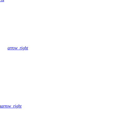
arrow_right
ы
arrow_right