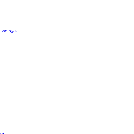
rrow_right
та