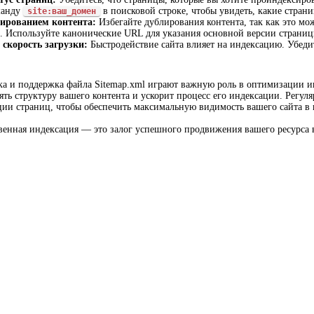
манду
в поисковой строке, чтобы увидеть, какие стра
site:ваш_домен
лированием контента:
Избегайте дублирования контента, так как это мо
. Используйте канонические URL для указания основной версии страниц
скорость загрузки:
Быстродействие сайта влияет на индексацию. Убедит
ка и поддержка файла Sitemap.xml играют важную роль в оптимизации и
ть структуру вашего контента и ускорит процесс его индексации. Регуля
ции страниц, чтобы обеспечить максимальную видимость вашего сайта в 
венная индексация — это залог успешного продвижения вашего ресурса 