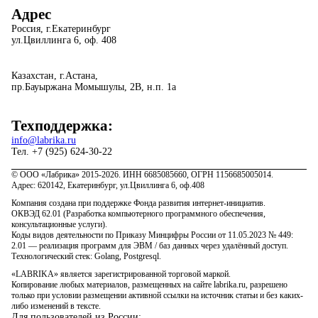
Адрес
Россия, г.Екатеринбург
ул.Цвиллинга 6, оф. 408
Казахстан, г.Астана,
пр.Бауыржана Момышулы, 2В, н.п. 1а
Техподдержка:
info@labrika.ru
Тел. +7 (925) 624-30-22
© ООО «Лабрика» 2015-2026. ИНН 6685085660, ОГРН 1156685005014.
Адрес: 620142, Екатеринбург, ул.Цвиллинга 6, оф.408
Компания создана при поддержке Фонда развития интернет-инициатив.
ОКВЭД 62.01 (Разработка компьютерного программного обеспечения,
консультационные услуги).
Коды видов деятельности по Приказу Минцифры России от 11.05.2023 № 449:
2.01 — реализация программ для ЭВМ / баз данных через удалённый доступ.
Технологический стек: Golang, Postgresql.
«LABRIKA» является зарегистрированной торговой маркой.
Копирование любых материалов, размещенных на сайте labrika.ru, разрешено
только при условии размещении активной ссылки на источник статьи и без каких-
либо изменений в тексте.
Для пользователей из России: