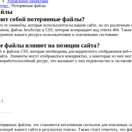
Управление проектами
аудит
/
Потерянные файлы
айлы
яют собой потерянные файлы?
 те элементы, которые используются на вашем сайте, но по различным 
ения, файлы JavaScript и CSS, которые возвращают код ответа 404. Так
приятии вашего ресурса пользователями и поисковыми системами.
е файлы влияют на позиции сайта?
й и файлов CSS, которые необходимы для корректного отображения веб-
йта. Элементы могут отображаться некорректно, а некоторые из них мог
 неработоспособный ресурс, что вызывает у них недовольство и заставля
отерянных файлов, это становится негативным сигналом для поисковых с
зиций вашего сайта в результатах поиска. Также стоит отметить, что фа