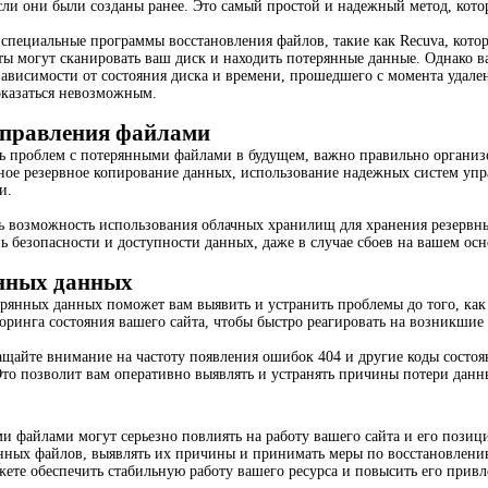
ли они были созданы ранее. Это самый простой и надежный метод, кото
специальные программы восстановления файлов, такие как Recuva, кото
ы могут сканировать ваш диск и находить потерянные данные. Однако в
зависимости от состояния диска и времени, прошедшего с момента удал
оказаться невозможным.
правления файлами
ь проблем с потерянными файлами в будущем, важно правильно организо
рное резервное копирование данных, использование надежных систем упра
и.
ть возможность использования облачных хранилищ для хранения резервн
 безопасности и доступности данных, даже в случае сбоев на вашем осн
нных данных
рянных данных поможет вам выявить и устранить проблемы до того, как
ринга состояния вашего сайта, чтобы быстро реагировать на возникшие
ащайте внимание на частоту появления ошибок 404 и другие коды состоя
то позволит вам оперативно выявлять и устранять причины потери данн
 файлами могут серьезно повлиять на работу вашего сайта и его позиц
янных файлов, выявлять их причины и принимать меры по восстановлен
ете обеспечить стабильную работу вашего ресурса и повысить его привле