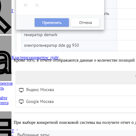
Позиции сайта
Кластеризация
arrow_right
Кроме того, в отчете отображаются данные о количестве позиций
рентов
ть
айте
ента
При выборе конкретной поисковой системы вы получите отчет о д
Таблица по ключевым
словам