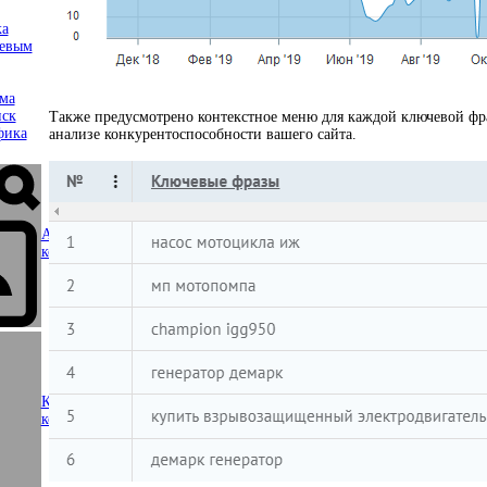
ка
чевым
ама
иск
Также предусмотрено контекстное меню для каждой ключевой фра
фика
анализе конкурентоспособности вашего сайта.
Анализ основного
контента
Коммерческие по
arrow_right
конкурентам