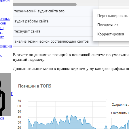
ерной
а
дочные
сов
иц
нт
нт
озиции
В отчете по динамике позиций в поисковой системе по умолчани
по
нужный параметр.
Дополнительное меню в правом верхнем углу каждого графика по
Поведенческие факторы
arrow_right
ков