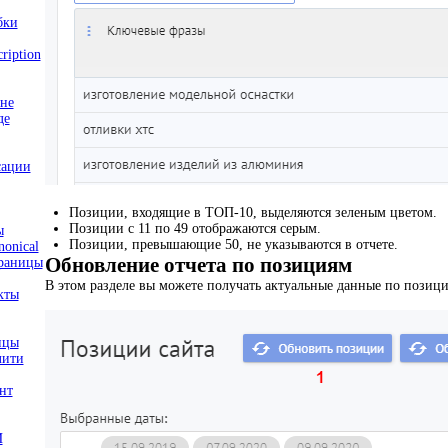
бки
cription
 не
де
сации
Позиции, входящие в ТОП-10, выделяются зеленым цветом.
Позиции с 11 по 49 отображаются серым.
ы
Позиции, превышающие 50, не указываются в отчете.
nonical
Обновление отчета по позициям
траницы
В этом разделе вы можете получать актуальные данные по позици
кты
ицы
лити
нт
И