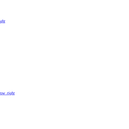
ght
row_right