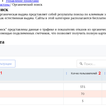
Управление проектами
факторы
/
Органический поиск
оиск
ганическая выдача представляет собой результаты поиска по ключевым з
ак естественная выдача. Сайты в этой категории располагаются бесплатн
иск" представлены данные о трафике и показателях отказов из органичес
помощью подключенных счетчиков, что позволяет получить полную карти
та