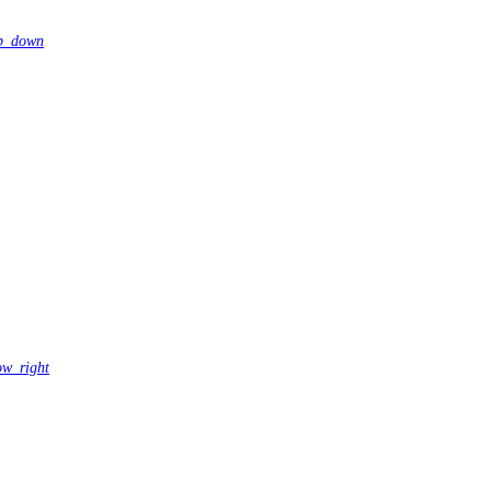
p_down
ow_right