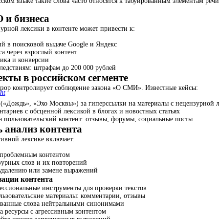
сском языке такие слова часто относятся к табуированным элементам реч
 и бизнеса
урной лексики в контенте может привести к:
 в поисковой выдаче Google и Яндекс
а через взрослый контент
ика и конверсии
едствиям: штрафам до 200 000 рублей
кты в российском сегменте
дзор контролирует соблюдение закона «О СМИ». Известные кейсы:
ht
«Дождь», «Эхо Москвы») за гиперссылки на материалы с нецензурной л
тариев с обсценной лексикой в блогах и новостных статьях
а пользовательский контент: отзывы, форумы, социальные посты
 анализ контента
тивной лексике включает:
 проблемным контентом
зурных слов и их повторений
удалению или замене выражений
зации контента
ессиональные инструменты для проверки текстов
льзовательские материалы: комментарии, отзывы
ованные слова нейтральными синонимами
а ресурсы с агрессивным контентом