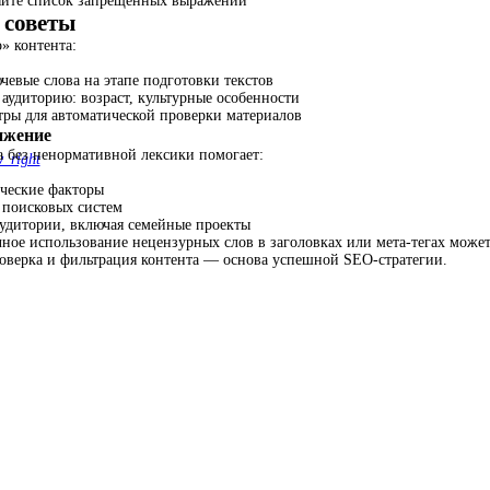
яйте список запрещенных выражений
 советы
» контента:
евые слова на этапе подготовки текстов
аудиторию: возраст, культурные особенности
тры для автоматической проверки материалов
ижение
 без ненормативной лексики помогает:
w_right
ческие факторы
 поисковых систем
аудитории, включая семейные проекты
ное использование нецензурных слов в заголовках или мета-тегах может
роверка и фильтрация контента — основа успешной SEO-стратегии.