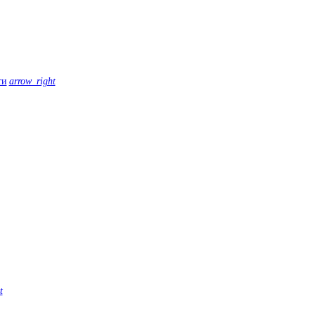
ти
arrow_right
t