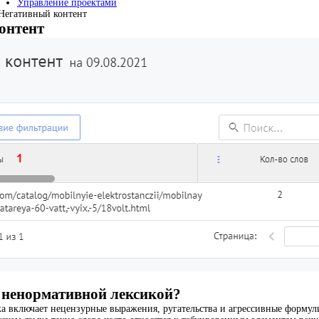
Управление проектами
Негативный контент
онтент
ight
 ненормативной лексикой?
а включает нецензурные выражения, ругательства и агрессивные форму