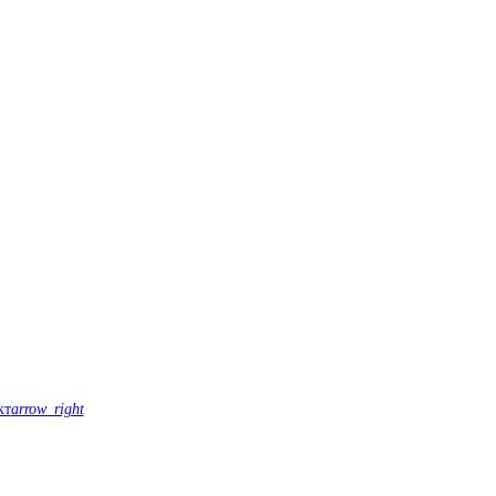
кт
arrow_right