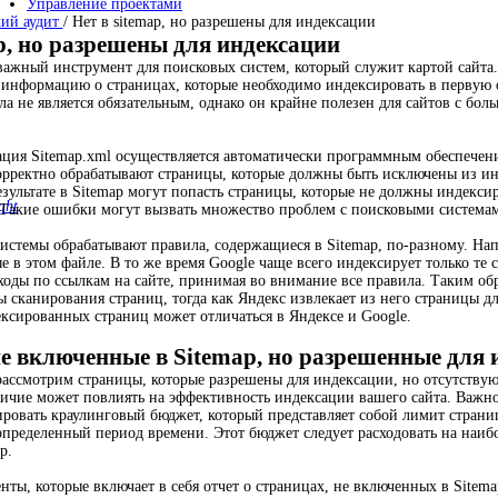
Управление проектами
кий аудит
/
Нет в sitemap, но разрешены для индексации
ap, но разрешены для индексации
важный инструмент для поисковых систем, который служит картой сайта. 
 информацию о страницах, которые необходимо индексировать в первую оч
ла не является обязательным, однако он крайне полезен для сайтов с бол
ация Sitemap.xml осуществляется автоматически программным обеспечени
орректно обрабатывают страницы, которые должны быть исключены из ин
зультате в Sitemap могут попасть страницы, которые не должны индексиро
ght
 Такие ошибки могут вызвать множество проблем с поисковыми система
истемы обрабатывают правила, содержащиеся в Sitemap, по-разному. Напр
е в этом файле. В то же время Google чаще всего индексирует только те
еходы по ссылкам на сайте, принимая во внимание все правила. Таким об
ы сканирования страниц, тогда как Яндекс извлекает из него страницы д
ксированных страниц может отличаться в Яндексе и Google.
е включенные в Sitemap, но разрешенные для 
рассмотрим страницы, которые разрешены для индексации, но отсутствуют
личие может повлиять на эффективность индексации вашего сайта. Важно
ровать краулинговый бюджет, который представляет собой лимит страни
определенный период времени. Этот бюджет следует расходовать на наи
p.
нты, которые включает в себя отчет о страницах, не включенных в Sitema