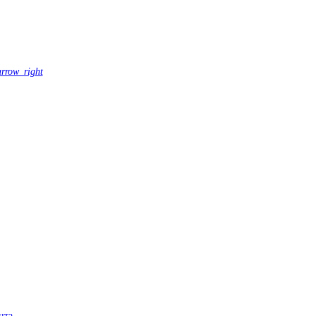
arrow_right
нта