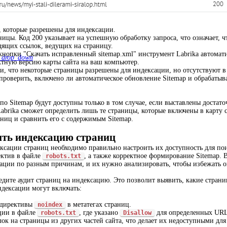
, которые разрешены для индексации.
ницы. Код 200 указывает на успешную обработку запроса, что означает, ч
дящих ссылок, ведущих на страницу.
кнопки "Скачать исправленный sitemap.xml" инструмент Labrika автома
_drop_down
ктную версию карты сайта на ваш компьютер.
, что некоторые страницы разрешены для индексации, но отсутствуют в S
 проверить, включено ли автоматическое обновление Sitemap и обрабатыв
о Sitemap будут доступны только в том случае, если выставлены достато
abrika сможет определить лишь те страницы, которые включены в карту с
иц и сравнить его с содержимым Sitemap.
ть индексацию страниц
сации страниц необходимо правильно настроить их доступность для поис
ектив в файле
, а также корректное формирование Sitemap. 
robots.txt
ации по разным причинам, и их нужно анализировать, чтобы избежать 
едите аудит страниц на индексацию. Это позволит выявить, какие стран
дексации могут включать:
 директивы
в метатегах страниц.
noindex
ции в файле
, где указано
для определенных URL
robots.txt
Disallow
ок на страницы из других частей сайта, что делает их недоступными для