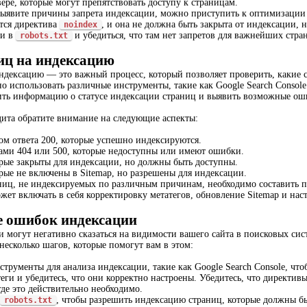
ере, которые могут препятствовать доступу к страницам.
выявите причины запрета индексации, можно приступить к оптимизации
тся директива
, и она не должна быть закрыта от индексации, 
noindex
ки в
и убедиться, что там нет запретов для важнейших стра
robots.txt
иц на индексацию
ндексацию — это важный процесс, который позволяет проверить, какие с
но использовать различные инструменты, такие как Google Search Conso
ить информацию о статусе индексации страниц и выявить возможные ош
ита обратите внимание на следующие аспекты:
ом ответа 200, которые успешно индексируются.
ами 404 или 500, которые недоступны или имеют ошибки.
рые закрыты для индексации, но должны быть доступны.
рые не включены в Sitemap, но разрешены для индексации.
ниц, не индексируемых по различным причинам, необходимо составить 
жет включать в себя корректировку метатегов, обновление Sitemap и на
е ошибок индексации
могут негативно сказаться на видимости вашего сайта в поисковых сис
 несколько шагов, которые помогут вам в этом:
струменты для анализа индексации, такие как Google Search Console, чт
еги и убедитесь, что они корректно настроены. Убедитесь, что директив
где это действительно необходимо.
, чтобы разрешить индексацию страниц, которые должны бы
robots.txt