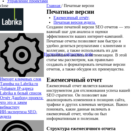
Управление проектами
close
Главная
/
Печатные версии
Печатные версии
Ежемесячный отчёт;
Печатная версия аудита.
Создание печатной версии SEO отчетов — это
важный шаг для анализа и оценки
эффективности ваших интернет-кампаний.
Печатные отчеты позволяют вам быстро и
удобно делиться результатами с клиентами и
коллегами, а также использовать их для
Настройки сайта
arrow_right
дальнейшего анализа и оптимизации. В этой
статье мы рассмотрим, как правильно
создавать и форматировать печатные версии
отчетов, а также обсудим их преимущества.
Ежемесячный отчет
Импорт ключевых слов
Тарифы на Labrika.ru
Ежемесячный отчет является важным
Добавьте IP-адреса
инструментом для отслеживания успеха вашей
Labrika в белый список
SEO стратегии. Он позволяет вам
Отчёт Дашборд проекта:
анализировать изменения в позициях сайта,
что это и зачем
трафике и других ключевых метриках. Важно
вебмастеру
понимать, какие данные включать в
ИИ-экспертиза SEO-
ежемесячный отчет, чтобы он был
аудита
информативным и полезным.
Структура ежемесячного отчета