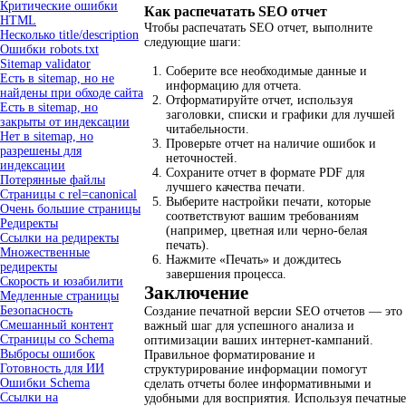
Критические ошибки
Как распечатать SEO отчет
HTML
Чтобы распечатать SEO отчет, выполните
Несколько title/description
следующие шаги:
Ошибки robots.txt
Sitemap validator
Соберите все необходимые данные и
Есть в sitemap, но не
информацию для отчета.
найдены при обходе сайта
Отформатируйте отчет, используя
Есть в sitemap, но
заголовки, списки и графики для лучшей
закрыты от индексации
читабельности.
Нет в sitemap, но
Проверьте отчет на наличие ошибок и
разрешены для
неточностей.
индексации
Сохраните отчет в формате PDF для
Потерянные файлы
лучшего качества печати.
Страницы с rel=canonical
Выберите настройки печати, которые
Очень большие страницы
соответствуют вашим требованиям
Редиректы
(например, цветная или черно-белая
Ссылки на редиректы
печать).
Множественные
Нажмите «Печать» и дождитесь
редиректы
завершения процесса.
Скорость и юзабилити
Заключение
Медленные страницы
Безопасность
Создание печатной версии SEO отчетов — это
Смешанный контент
важный шаг для успешного анализа и
Страницы со Schema
оптимизации ваших интернет-кампаний.
Выбросы ошибок
Правильное форматирование и
Готовность для ИИ
структурирование информации помогут
Ошибки Schema
сделать отчеты более информативными и
Ссылки на
удобными для восприятия. Используя печатные