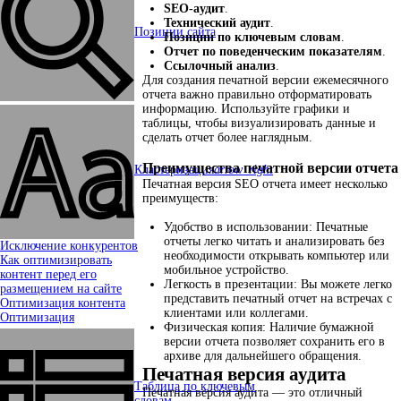
SEO-aудит
.
Технический аудит
.
Позиции сайта
Позиции по ключевым словам
.
Отчет по поведенческим показателям
.
Ссылочный анализ
.
Для создания печатной версии ежемесячного
отчета важно правильно отформатировать
информацию. Используйте графики и
таблицы, чтобы визуализировать данные и
сделать отчет более наглядным.
Преимущества печатной версии отчета
Кластеризация
arrow_right
Печатная версия SEO отчета имеет несколько
преимуществ:
Удобство в использовании: Печатные
отчеты легко читать и анализировать без
Исключение конкурентов
необходимости открывать компьютер или
Как оптимизировать
мобильное устройство.
контент перед его
Легкость в презентации: Вы можете легко
размещением на сайте
представить печатный отчет на встречах с
Оптимизация контента
клиентами или коллегами.
Оптимизация
Физическая копия: Наличие бумажной
версии отчета позволяет сохранить его в
архиве для дальнейшего обращения.
Печатная версия аудита
Таблица по ключевым
Печатная версия аудита — это отличный
словам