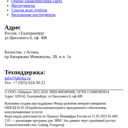
Общие характеристики сайта
Инструменты
Список всех отчётов
Бесплатные инструменты
Адрес
Россия, г.Екатеринбург
ул.Цвиллинга 6, оф. 408
Казахстан, г.Астана,
пр.Бауыржана Момышулы, 2В, н.п. 1а
Техподдержка:
info@labrika.ru
Тел. +7 (925) 624-30-22
© ООО «Лабрика» 2015-2026. ИНН 6685085660, ОГРН 1156685005014.
Адрес: 620142, Екатеринбург, ул.Цвиллинга 6, оф.408
Компания создана при поддержке Фонда развития интернет-инициатив.
ОКВЭД 62.01 (Разработка компьютерного программного обеспечения,
консультационные услуги).
Коды видов деятельности по Приказу Минцифры России от 11.05.2023 № 449:
2.01 — реализация программ для ЭВМ / баз данных через удалённый доступ.
Технологический стек: Golang, Postgresql.