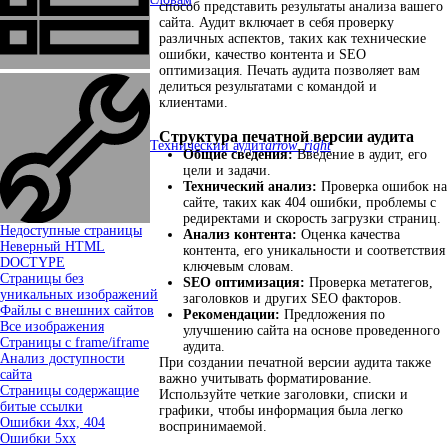
способ представить результаты анализа вашего
сайта. Аудит включает в себя проверку
различных аспектов, таких как технические
ошибки, качество контента и SEO
оптимизация. Печать аудита позволяет вам
делиться результатами с командой и
клиентами.
Структура печатной версии аудита
Технический аудит
arrow_right
Общие сведения:
Введение в аудит, его
цели и задачи.
Технический анализ:
Проверка ошибок на
сайте, таких как 404 ошибки, проблемы с
редиректами и скорость загрузки страниц.
Недоступные страницы
Анализ контента:
Оценка качества
Неверный HTML
контента, его уникальности и соответствия
DOCTYPE
ключевым словам.
Страницы без
SEO оптимизация:
Проверка метатегов,
уникальных изображений
заголовков и других SEO факторов.
Файлы с внешних сайтов
Рекомендации:
Предложения по
Все изображения
улучшению сайта на основе проведенного
Страницы c frame/iframe
аудита.
Анализ доступности
При создании печатной версии аудита также
сайта
важно учитывать форматирование.
Страницы содержащие
Используйте четкие заголовки, списки и
битые ссылки
графики, чтобы информация была легко
Ошибки 4xx, 404
воспринимаемой.
Ошибки 5xx