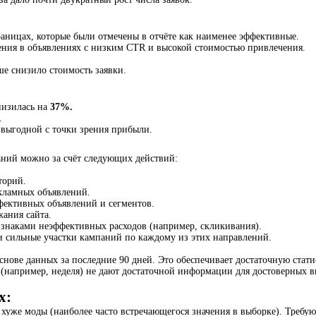
аницах, которые были отмечены в отчёте как наименее эффективные.
ения в объявлениях с низким CTR и высокой стоимостью привлечения.
е снизило стоимость заявки.
низилась на
37%.
.
 выгодной с точки зрения прибыли.
аний можно за счёт следующих действий:
торий.
кламных объявлений.
фективных объявлений и сегментов.
ания сайта.
знаками неэффективных расходов (например, скликивания).
 и сильные участки кампаний по каждому из этих направлений.
основе данных за последние 90 дней. Это обеспечивает достаточную ста
 (например, неделя) не дают достаточной информации для достоверных 
х:
уже моды (наиболее часто встречающегося значения в выборке). Требую