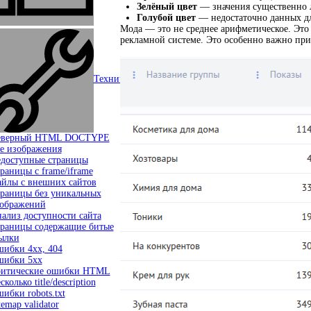
Зелёный цвет
— значения существенно л
Голубой цвет
— недостаточно данных для
Мода — это не среднее арифметическое. Это 
рекламной системе. Это особенно важно при
Технический аудит
arrow_right
еверный HTML DOCTYPE
е изображения
доступные страницы
раницы c frame/iframe
йлы с внешних сайтов
раницы без уникальных
ображений
ализ доступности сайта
раницы содержащие битые
ылки
ибки 4xx, 404
ибки 5xx
итические ошибки HTML
сколько title/description
ибки robots.txt
temap validator