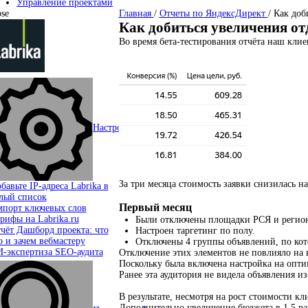
Управление проектами
ose
Главная
/
Отчеты по ЯндексДирект
/
Как доб
Как добиться увеличения от
Во время бета-тестирования отчёта наш клие
Настройки сайта
arrow_right
За три месяца стоимость заявки снизилась н
бавьте IP-адреса Labrika в
лый список
Первый месяц
порт ключевых слов
рифы на Labrika.ru
Были отключены площадки РСЯ и регионы
чёт Дашборд проекта: что
Настроен таргетинг по полу.
о и зачем вебмастеру
Отключены 4 группы объявлений, по кото
-экспертиза SEO-аудита
Отключение этих элементов не повлияло на к
Поскольку была включена настройка на опти
Ранее эта аудитория не видела объявления из
В результате, несмотря на рост стоимости кл
Дополнительно увеличение бюджета в 1,5 раз