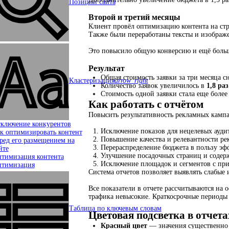
Позиции сайта
Второй и третий месяцы
Клиент провёл оптимизацию контента на стр
Также были переработаны тексты и изображ
Это повысило общую конверсию и ещё больш
Результат
Общая стоимость заявки за три месяца с
Кластеризация
arrow_right
Количество заявок увеличилось в
1,8 раз
Стоимость одной заявки стала еще более
Как работать с отчётом
Повысить результативность рекламных камп
ключение конкурентов
Исключение показов для нецелевых ауди
к оптимизировать контент
Повышение качества и релевантности ре
ред его размещением на
Перераспределение бюджета в пользу эф
йте
Улучшение посадочных страниц и содерж
тимизация контента
Исключение площадок и сегментов с при
тимизация
Система отчетов позволяет выявлять слабые
Все показатели в отчете рассчитываются на 
трафика невысокие. Краткосрочные периоды
Таблица по ключевым словам
Цветовая подсветка в отчета
Красный цвет
— значения существенно х