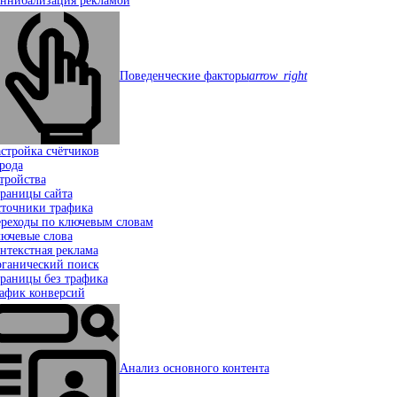
ннибализация рекламой
Поведенческие факторы
arrow_right
стройка счётчиков
рода
тройства
раницы сайта
точники трафика
реходы по ключевым словам
ючевые слова
нтекстная реклама
ганический поиск
раницы без трафика
афик конверсий
Анализ основного контента