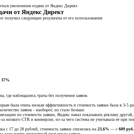
иться увеличения отдачи от Яндекс Директ
дачи от Яндекс Директ
нт получил следующие результаты от его использования:
а
37%
.
, где наблюдались траты без получения заявок.
рым была очень низкая эффективность и стоимость заявки была в 3-5 ра
оличество заявок - наоборот, их стало больше.
мизацию по стоимости заявки, Яндекс начал показывать рекламу другой,
-за низкого CTR и конверсии, из-за чего система не учитывала её при по
ика с 17 до 28 рублей, стоимость заявки снизилась на
23,6%
— с
609 руб.
а дало почти двукратный рост числа заявок.