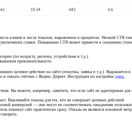
числа кликов к числу показов, выраженное в процентах. Низкий CTR сни
я увеличивать ставки. Повышение CTR может привести к снижению стои
рии (по возрасту, региону, устройствам и т.д.).
овышения привлекательности.
ивших целевое действие на сайте (покупка, заявка и т.д.). Выражается в
е и связать счётчик с Яндекс Директ. Инструкция по настройке
здесь
.
вам. Вы можете, например, заметить, что если сайт не адаптирован для
аст. Выключайте показы для тех, кто не совершает целевых действий.
низкой конверсией — они могут не соответствовать ожиданиям пользоват
ель покинул сайт практически сразу. Отказы не являются основной метрик
 говорить: