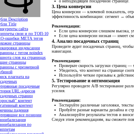
о неподходящей посадочной странице.
3. Цена конверсии
Цена конверсии — ключевой показатель, отр
эффективность комбинации: сегмент → объя
бли Description
бли Title
Рекомендации:
нкуренты сайта
Если цена конверсии слишком высока, у
иппеты свои и по ТОП-10
Если цена конверсии низкая — имеет с
O-ошибки МЕТА тегов
4. Анализ посадочных страниц
хожие страницы
Проведите аудит посадочных страниц, чтобы
окировки индексации
навигации.
раницы с тегом noindex
шнота слов на страницах
Рекомендации:
щие страницы
Проверьте скорость загрузки страниц — 
раницы с чрезмерной
Убедитесь, что контент на странице соо
убиной
Используйте четкие призывы к действию
иск плагиата на
5. Тестирование и оптимизация
садочных
Регулярно проводите A/B тестирование разл
терянные посадочные
усилия.
тория URL-адресов
садочных страниц
Рекомендации:
зрослый" контент
Тестируйте различные заголовки, тексты
гативный контент
Пробуйте разные варианты дизайна и ст
ичины падения
Анализируйте результаты тестов и внос
терявшие все позиции
Следуя этим рекомендациям, вы сможете пов
ннибализация
ннибализация по
иппетам