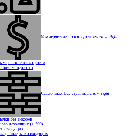
Коммерческие по конкурентам
arrow_right
ммерческие по запросам
чшие конкуренты
Ссылочные. Все страницы
arrow_right
ылки без анкоров
ого исходящих (> 200)
т исходящих
садочные, мало входящих