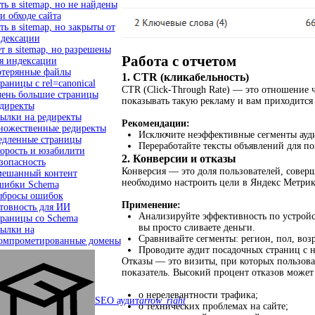
ть в sitemap, но не найдены
и обходе сайта
ть в sitemap, но закрыты от
дексации
т в sitemap, но разрешены
Работа с отчетом
я индексации
терянные файлы
1. CTR (кликабельность)
раницы с rel=canonical
CTR (Click-Through Rate) — это отношение 
ень большие страницы
показывать такую рекламу и вам приходитс
директы
ылки на редиректы
Рекомендации:
ожественные редиректы
Исключите неэффективные сегменты аудито
дленные страницы
Переработайте тексты объявлений для п
орость и юзабилити
2. Конверсии и отказы
зопасность
Конверсия — это доля пользователей, соверш
ешанный контент
необходимо настроить цели в Яндекс Метрик
ибки Schema
бросы ошибок
Применение:
товность для ИИ
Анализируйте эффективность по устройст
раницы со Schema
вы просто сливаете деньги.
ылки на
Сравнивайте сегменты: регион, пол, возр
омпрометированные домены
Проводите аудит посадочных страниц с 
Отказы — это визиты, при которых пользоват
показатель. Высокий процент отказов может
о нерелевантности трафика;
SEO аудит
arrow_right
о технических проблемах на сайте;