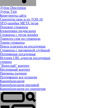
Дубли Description
Дубли Title
Конкуренты сайта
Сниппеты свои и по ТОП-10
SEO-ошибки МЕТА тегов
Похожие страницы
Блокировки индексации
Страницы с тегом noindex
Тошнота слов на страницах
Тощие страницы
Поиск плагиата на посадочных
Страницы с чрезмерной глубиной
Потерянные посадочные
История URL-адресов посадочных
страниц
"Взрослый" контент
Негативный контент
Причины падения
Потерявшие все позиции
Каннибализация
Каннибализация рекламой
Каннибализация по сниппетам