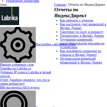
Управление проектами
close
Главная
/
Отчеты по ЯндексДирект
Отчеты по
ЯндексДирект
Как работать с отчетом
Как настроить учет конверсий в
Яндекс Директ
Таргетинг по полу и возрасту
Геотаргетинг в Яндекс Директ
Улучшение конверсий:
настройка показов рекламы на
Настройки сайта
arrow_right
устройствах
Как исключить площадки из
показов в Яндекс.Директ
Оптимизация конверсий
объявлений в Яндекс Директ
Импорт ключевых слов
Тарифы на Labrika.ru
Добавьте IP-адреса Labrika в белый
список
Отчёт Дашборд проекта: что это и
зачем вебмастеру
ИИ-экспертиза SEO-аудита