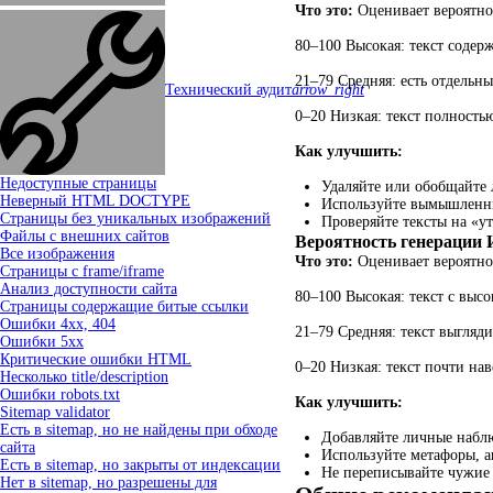
Что это:
Оценивает вероятнос
80–100 Высокая: текст содер
21–79 Средняя: есть отдельны
Технический аудит
arrow_right
0–20 Низкая: текст полность
Как улучшить:
Недоступные страницы
Удаляйте или обобщайте 
Неверный HTML DOCTYPE
Используйте вымышленны
Страницы без уникальных изображений
Проверяйте тексты на «у
Файлы с внешних сайтов
Вероятность генерации
Все изображения
Что это:
Оценивает вероятнос
Страницы c frame/iframe
Анализ доступности сайта
80–100 Высокая: текст с выс
Страницы содержащие битые ссылки
Ошибки 4xx, 404
21–79 Средняя: текст выгляд
Ошибки 5xx
Критические ошибки HTML
0–20 Низкая: текст почти нав
Несколько title/description
Ошибки robots.txt
Как улучшить:
Sitemap validator
Есть в sitemap, но не найдены при обходе
Добавляйте личные набл
сайта
Используйте метафоры, а
Есть в sitemap, но закрыты от индексации
Не переписывайте чужие 
Нет в sitemap, но разрешены для