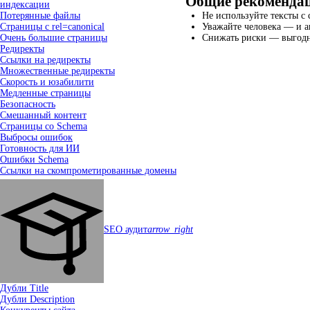
Общие рекоменда
индексации
Потерянные файлы
Не используйте тексты с
Страницы с rel=canonical
Уважайте человека — и а
Очень большие страницы
Снижать риски — выгодне
Редиректы
Ссылки на редиректы
Множественные редиректы
Скорость и юзабилити
Медленные страницы
Безопасность
Смешанный контент
Страницы со Schema
Выбросы ошибок
Готовность для ИИ
Ошибки Schema
Ссылки на скомпрометированные домены
SEO аудит
arrow_right
Дубли Title
Дубли Description