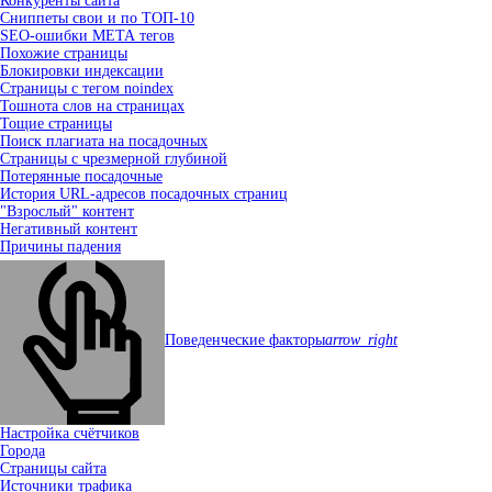
Конкуренты сайта
Сниппеты свои и по ТОП-10
SEO-ошибки МЕТА тегов
Похожие страницы
Блокировки индексации
Страницы с тегом noindex
Тошнота слов на страницах
Тощие страницы
Поиск плагиата на посадочных
Страницы с чрезмерной глубиной
Потерянные посадочные
История URL-адресов посадочных страниц
"Взрослый" контент
Негативный контент
Причины падения
Поведенческие факторы
arrow_right
Настройка счётчиков
Города
Страницы сайта
Источники трафика