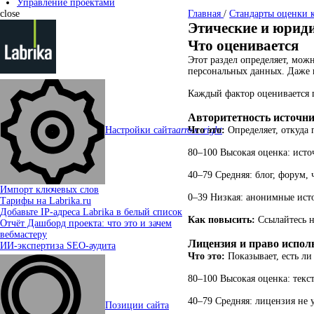
Управление проектами
close
Главная
/
Стандарты оценки к
Этические и юриди
Что оценивается
Этот раздел определяет, мож
персональных данных. Даже 
Каждый фактор оценивается п
Авторитетность источн
Настройки сайта
arrow_right
Что это:
Определяет, откуда 
80–100 Высокая оценка: исто
40–79 Средняя: блог, форум,
Импорт ключевых слов
0–39 Низкая: анонимные ист
Тарифы на Labrika.ru
Добавьте IP-адреса Labrika в белый список
Как повысить:
Ссылайтесь н
Отчёт Дашборд проекта: что это и зачем
вебмастеру
Лицензия и право испол
ИИ-экспертиза SEO-аудита
Что это:
Показывает, есть ли
80–100 Высокая оценка: текс
40–79 Средняя: лицензия не 
Позиции сайта