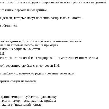
ть того, что текст содержит персональные или чувствительные данные.
жит явные персональные данные.
е детали, которые могут косвенно раскрывать личность.
ю обезличен.
любые данные, по которым можно распознать человека
е или типовые персонажи в примерах
течки» из социальных сетей
 ИИ
ть того, что текст был сгенерирован искусственным интеллектом.
окой вероятностью был сгенерирован ИИ.
ит шаблонно, возможно редактирование человеком.
ерняка создан человеком.
юдения, эмоции, субъективную логику
налоги, юмор, нестандартные приёмы
тексты в "идеальный" стиль