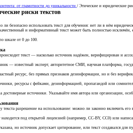
онтента: от грамотности до уникальности
/
Этические и юридические ри
ческие риски текстов
но ли безопасно использовать текст для обучения: нет ли в нём юридиче
качественный и информативный текст может быть полностью исключён, е
о шкале от 0 до 100.
ика
происходит текст — насколько источник надёжен, верифицирован и ассо
чник — известный эксперт, авторитетное СМИ, научная платформа, госу
 частный ресурс, без прямых признаков дезинформации, но и без верифи
очники, ресурсы с фейками, дезинформацией, пропагандой или сомните
а достоверные источники. Указывайте имя автора или организации, особ
ьзования
 у текста разрешение на использование: можно ли законно включить его 
т находится под открытой лицензией (например, CC-BY, CC0) или написа
указана, но источник допускает цитирование, или текст создавался для п