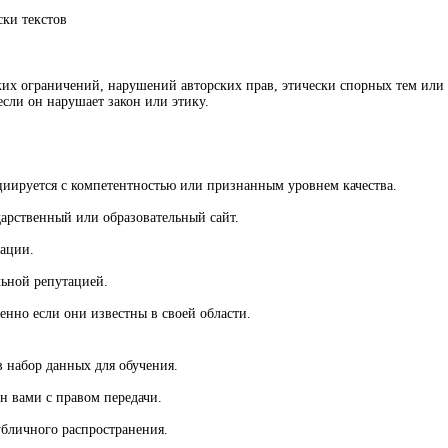
ски текстов
ских ограничений, нарушений авторских прав, этически спорных тем или
сли он нарушает закон или этику.
циируется с компетентностью или признанным уровнем качества.
дарственный или образовательный сайт.
кации.
льной репутацией.
енно если они известны в своей области.
в набор данных для обучения.
н вами с правом передачи.
убличного распространения.