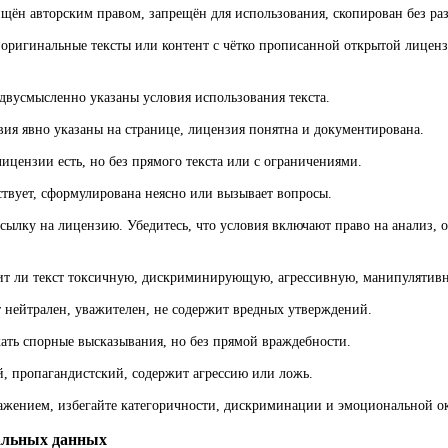
ищён авторским правом, запрещён для использования, скопирован без ра
оригинальные тексты или контент с чётко прописанной открытой лицензи
двусмысленно указаны условия использования текста.
вия явно указаны на странице, лицензия понятна и документирована.
ицензии есть, но без прямого текста или с ограничениями.
ствует, сформулирована неясно или вызывает вопросы.
сылку на лицензию. Убедитесь, что условия включают право на анализ, 
ит ли текст токсичную, дискриминирующую, агрессивную, манипуляти
т нейтрален, уважителен, не содержит вредных утверждений.
ать спорные высказывания, но без прямой враждебности.
й, пропагандистский, содержит агрессию или ложь.
жением, избегайте категоричности, дискриминации и эмоциональной ок
альных данных