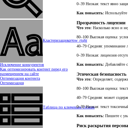
0–39 Низкая: текст явно защ
Как повысить:
Используйте 
Прозрачность лицензии
Что это:
Насколько ясно и не
80–100 Высокая оценка: усло
Кластеризация
arrow_right
40–79 Средняя: упоминание л
0–39 Низкая: лицензия отсут
Как повысить:
Добавляйте с
Исключение конкурентов
Как оптимизировать контент перед его
Этическая безопасность
размещением на сайте
Оптимизация контента
Что это:
Определяет, содерж
Оптимизация
80–100 Высокая оценка: текс
40–79 Средняя: может содерж
0–39 Низкая: текст токсичны
Таблица по ключевым словам
Как повысить:
Пишите с ува
Риск раскрытия персон