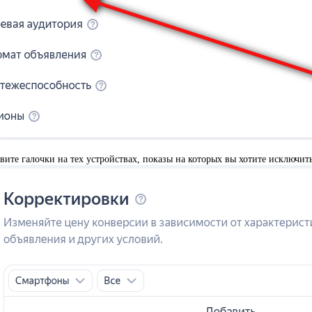
ит
arrow_right
вите галочки на тех устройствах, показы на которых вы хотите исключит