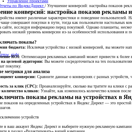
Управление проектами
Отчеты по ЯндексДирект
/
Улучшение конверсий: настройка показов рекл
ние конверсий: настройка показов рекламы н
тройства имеют различные характеристики и поведение пользователей. 
 чаще совершают покупки в пути, тогда как пользователи настольных ко
а сайте, исследуя информацию перед покупкой. Однако планшеты, несмот
ровать низкий уровень конверсии из-за особенностей использования и п
сключать показы?
мия бюджета:
Исключая устройства с низкой конверсией, вы можете на
.
arrow_right
чение ROI:
Оптимизация рекламных кампаний может привести к более в
 на целевой аудитории:
Вы можете сосредоточиться на тех пользователя
ат покупку.
е метрики для анализа
ициент конверсии:
Сравните данные о конверсиях с разных устройств, 
.
ость за клик (CPC):
Проанализируйте, сколько вы тратите на клики с р
 количество кликов:
Узнайте, как изменилось количество кликов после
ключить показы рекламы на устройствах в Ян
е показов на определенных устройствах в Яндекс Директ — это простой
шагов.
сключению устройств
те в ваш аккаунт Яндекс Директ и выберите нужную рекламную кампани
ите в раздел «Редактировать» вашей кампании.