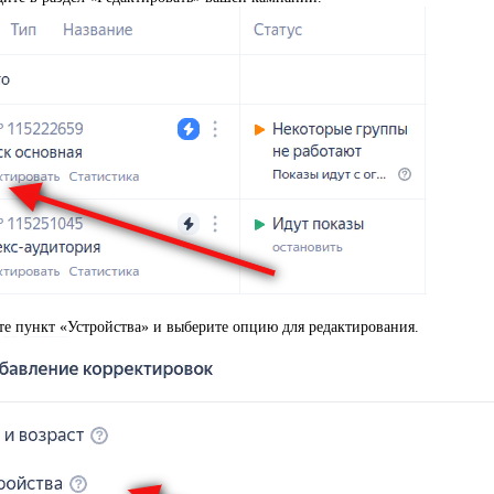
row_right
е пункт «Устройства» и выберите опцию для редактирования.
чевым словам