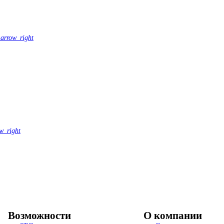
и
arrow_right
w_right
Возможности
О компании