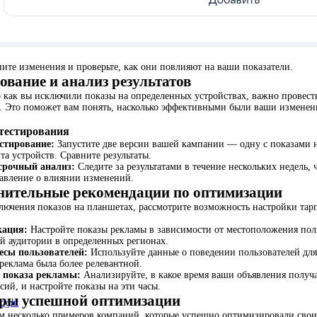
ите изменения и проверьте, как они повлияют на ваши показатели.
ование и анализ результатов
о как вы исключили показы на определенных устройствах, важно провест
ы. Это поможет вам понять, насколько эффективными были ваши изменен
тестирования
естирование:
Запустите две версии вашей кампании — одну с показами на
та устройств. Сравните результаты.
срочный анализ:
Следите за результатами в течение нескольких недель,
авление о влиянии изменений.
нительные рекомендации по оптимизации
лючения показов на планшетах, рассмотрите возможность настройки тарг
кация:
Настройте показы рекламы в зависимости от местоположения пол
й аудитории в определенных регионах.
есы пользователей:
Используйте данные о поведении пользователей для
реклама была более релевантной.
 показа рекламы:
Анализируйте, в какое время ваши объявления получ
сий, и настройте показы на эти часы.
ры успешной оптимизации
right
м несколько примеров компаний, которые успешно оптимизировали сво