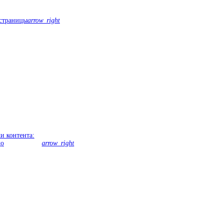
 страницы
arrow_right
и контента:
до
arrow_right