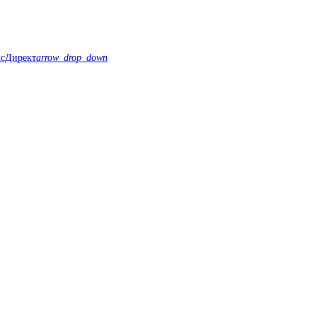
ксДирект
arrow_drop_down