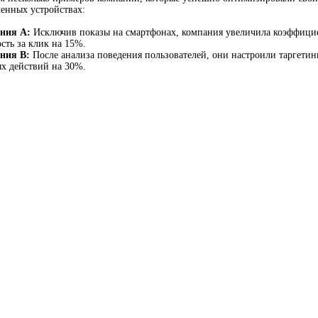
ленных устройствах:
ния A:
Исключив показы на смартфонах, компания увеличила коэффицие
сть за клик на 15%.
ния B:
После анализа поведения пользователей, они настроили таргетин
х действий на 30%.