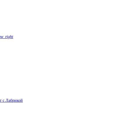
ow_right
йт с Лабрикой